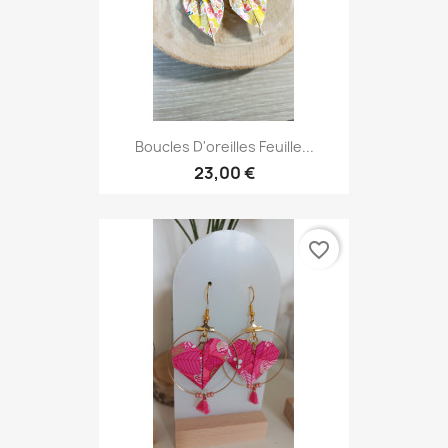
Boucles D'oreilles Feuille...
23,00 €
favorite_border