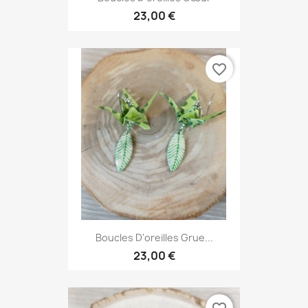
23,00 €
favorite_border
Boucles D'oreilles Grue...
23,00 €