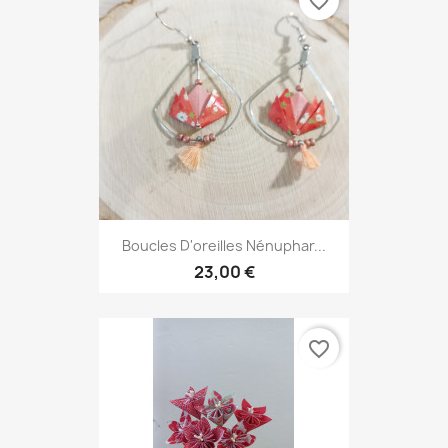
favorite_border
Boucles D'oreilles Nénuphar...
23,00 €
favorite_border