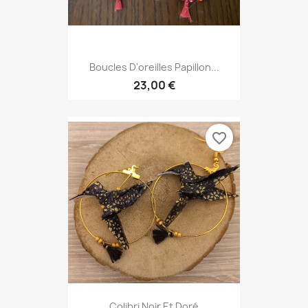
Boucles D'oreilles Papillon...
23,00 €
favorite_border
Colibri Noir Et Doré