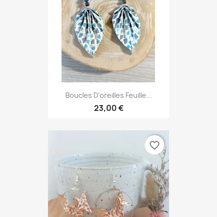
Boucles D'oreilles Feuille...
23,00 €
favorite_border