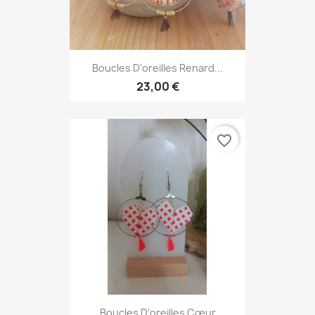
Boucles D'oreilles Renard...
23,00 €
favorite_border
Boucles D'oreilles Cœur