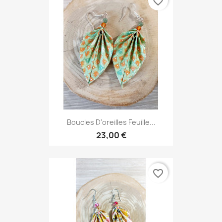
favorite_border
Boucles D'oreilles Feuille...
23,00 €
favorite_border