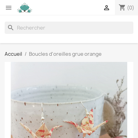
shopping_cart


(0)
search
Accueil
Boucles d'oreilles grue orange