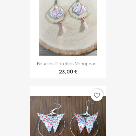
Boucles D'oreilles Nénuphar...
23,00 €
favorite_border