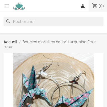
shopping_cart


(0)
search
Accueil
Boucles d'oreilles colibri turquoise fleur
rose