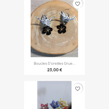
favorite_border
Boucles D'oreilles Grue...
23,00 €
favorite_border