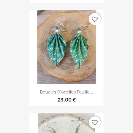
favorite_border
Boucles D'oreilles Feuille...
23,00 €
favorite_border