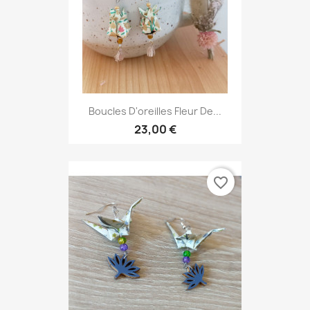
Boucles D'oreilles Fleur De...
23,00 €
favorite_border