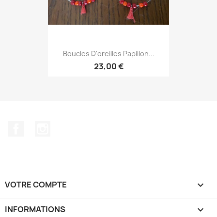
Boucles D'oreilles Papillon...
23,00 €
Facebook
Instagram
VOTRE COMPTE

INFORMATIONS
keyboard_arrow_down