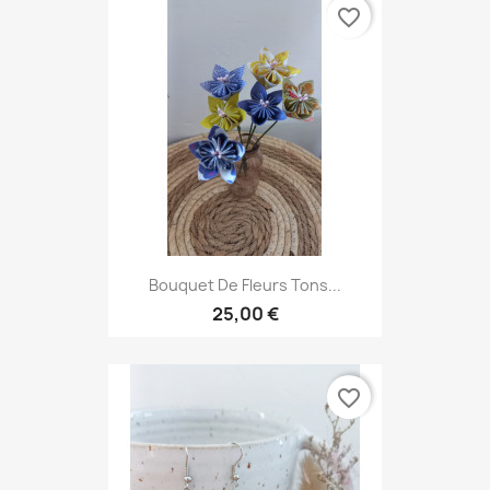
favorite_border
Bouquet De Fleurs Tons...
25,00 €
favorite_border