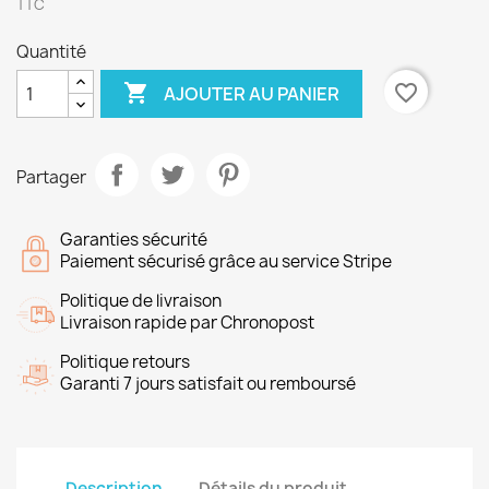
TTC
Quantité

favorite_border
AJOUTER AU PANIER
Partager
Garanties sécurité
Paiement sécurisé grâce au service Stripe
Politique de livraison
Livraison rapide par Chronopost
Politique retours
Garanti 7 jours satisfait ou remboursé
Description
Détails du produit