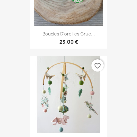
Boucles D'oreilles Grue...
23,00 €
favorite_border