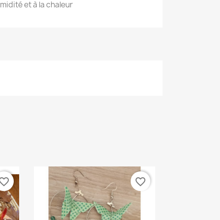
umidité et à la chaleur
vorite_border
favorite_border