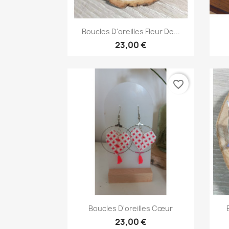
Aperçu rapide

Boucles D'oreilles Fleur De...
23,00 €
favorite_border
Aperçu rapide

Boucles D'oreilles Cœur
23,00 €