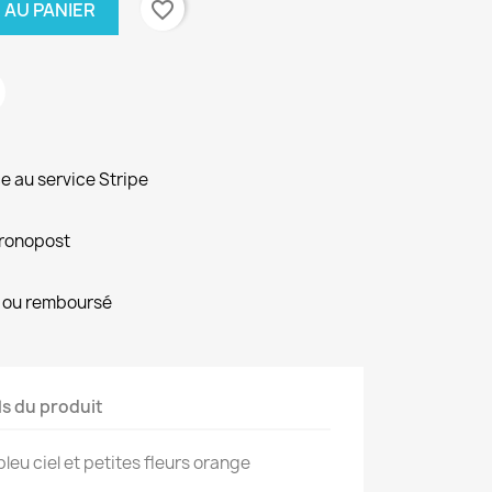
favorite_border
 AU PANIER
e au service Stripe
hronopost
it ou remboursé
ls du produit
 bleu ciel et petites fleurs orange