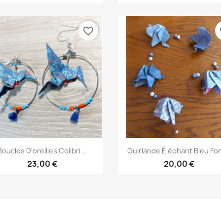
favorite_border
fa
Aperçu rapide
Aperçu rapide


Boucles D'oreilles Colibri...
Guirlande Éléphant Bleu Fo
23,00 €
20,00 €