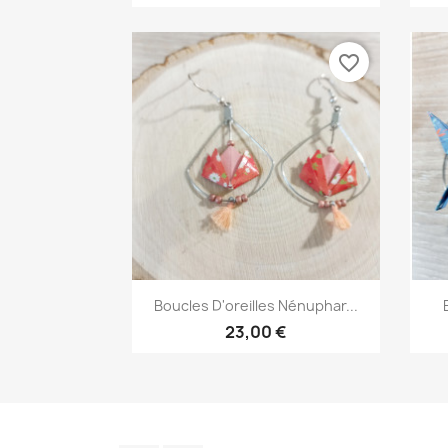
favorite_border
Aperçu rapide

Boucles D'oreilles Nénuphar...
23,00 €