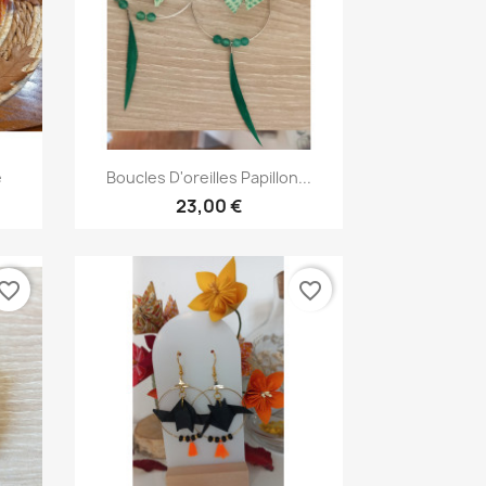
Aperçu rapide

e
Boucles D'oreilles Papillon...
23,00 €
vorite_border
favorite_border