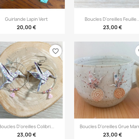
Aperçu rapide
Aperçu rapide


Guirlande Lapin Vert
Boucles D'oreilles Feuille..
20,00 €
23,00 €
favorite_border
fa
Aperçu rapide
Aperçu rapide


Boucles D'oreilles Colibri...
Boucles D'oreilles Grue Mar
23,00 €
23,00 €