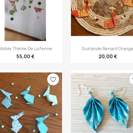
Aperçu rapide
Aperçu rapide


Mobile Thème De La Ferme
Guirlande Renard Orang
55,00 €
20,00 €
favorite_border
fa