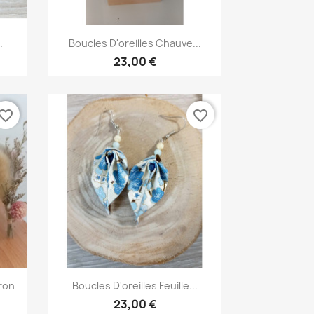
Aperçu rapide

.
Boucles D'oreilles Chauve...
23,00 €
vorite_border
favorite_border
Aperçu rapide

ron
Boucles D'oreilles Feuille...
23,00 €