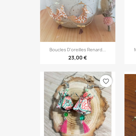
Aperçu rapide

Boucles D'oreilles Renard...
23,00 €
favorite_border