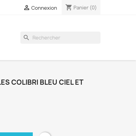
shopping_cart

Panier
(0)
Connexion
search
ES COLIBRI BLEU CIEL ET