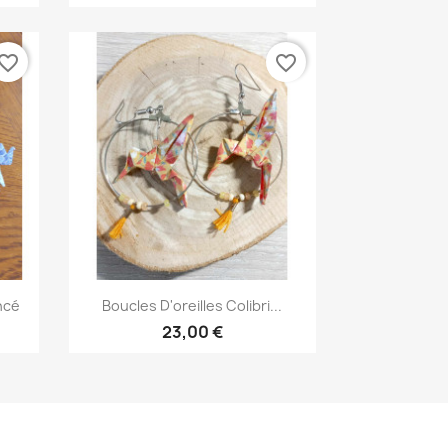
vorite_border
favorite_border
Aperçu rapide

ncé
Boucles D'oreilles Colibri...
23,00 €