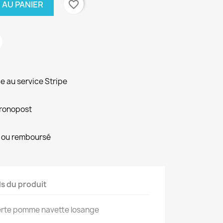
favorite_border
 AU PANIER
e au service Stripe
hronopost
it ou remboursé
ls du produit
 verte pomme navette losange