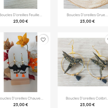
Aperçu rapide
Aperçu rapide


Boucles D'oreilles Feuille...
Boucles D'oreilles Grue..
23,00 €
23,00 €
favorite_border
fa
Aperçu rapide
Aperçu rapide


oucles D'oreilles Chauve...
Boucles D'oreilles Colibri..
23,00 €
23,00 €