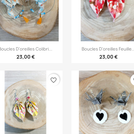
Aperçu rapide
Aperçu rapide


Boucles D'oreilles Colibri...
Boucles D'oreilles Feuille..
23,00 €
23,00 €
favorite_border
fa