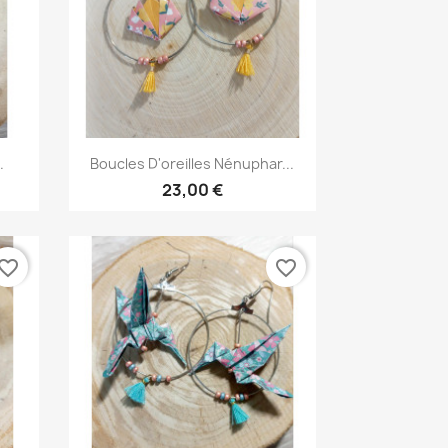
Aperçu rapide

.
Boucles D'oreilles Nénuphar...
23,00 €
vorite_border
favorite_border