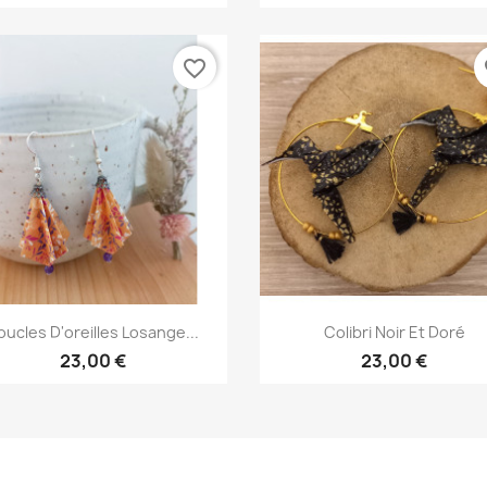
favorite_border
fa
Aperçu rapide
Aperçu rapide


oucles D'oreilles Losange...
Colibri Noir Et Doré
23,00 €
23,00 €