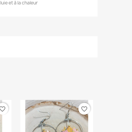
luie et à la chaleur
vorite_border
favorite_border