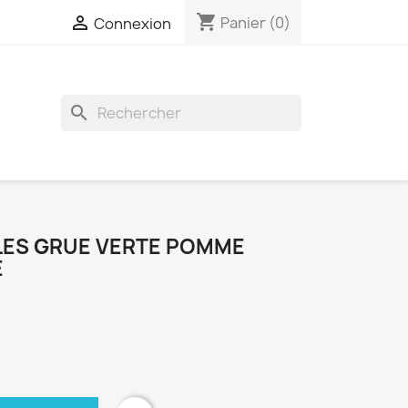
shopping_cart

Panier
(0)
Connexion
search
LES GRUE VERTE POMME
E