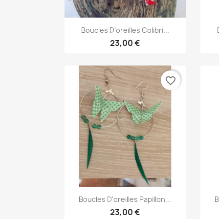
Aperçu rapide

Boucles D'oreilles Colibri...
23,00 €
favorite_border
Aperçu rapide

Boucles D'oreilles Papillon...
B
23,00 €