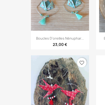
Aperçu rapide

Boucles D'oreilles Nénuphar...
23,00 €
favorite_border