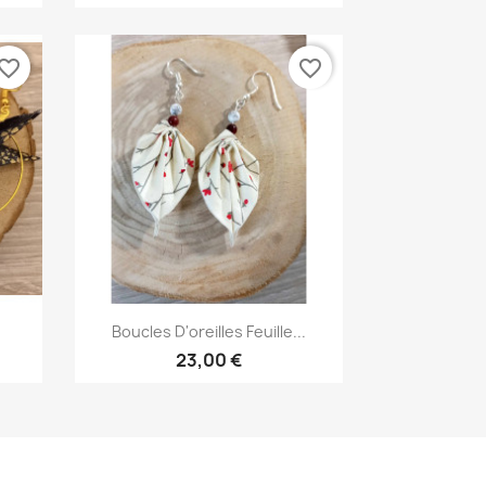
vorite_border
favorite_border
Aperçu rapide

Boucles D'oreilles Feuille...
23,00 €