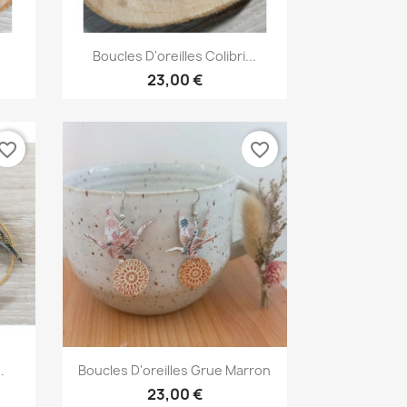
Aperçu rapide

.
Boucles D'oreilles Colibri...
23,00 €
vorite_border
favorite_border
Aperçu rapide

.
Boucles D'oreilles Grue Marron
23,00 €