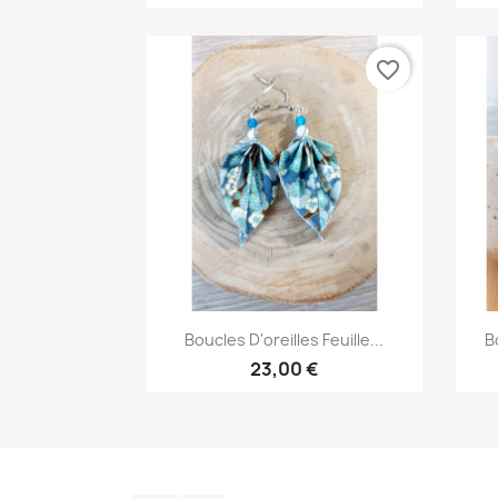
favorite_border
Aperçu rapide

Boucles D'oreilles Feuille...
B
23,00 €